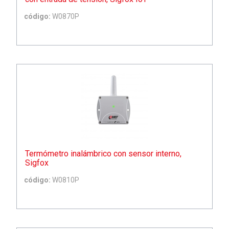
código:
W0870P
Termómetro inalámbrico con sensor interno,
Sigfox
código:
W0810P