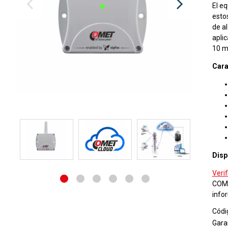
El e
esto
de al
aplic
10 m
Cara
Disp
Verif
COME
info
Códi
Gara