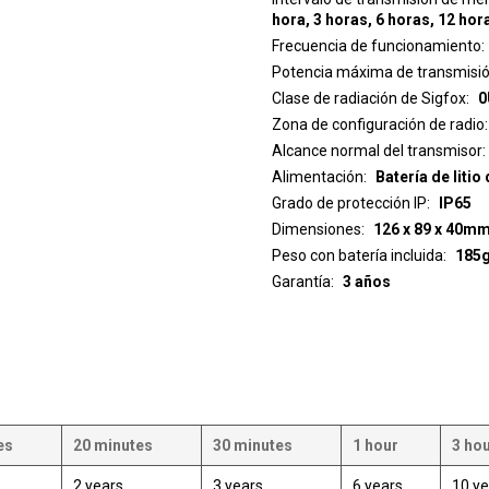
hora, 3 horas, 6 horas, 12 hor
Frecuencia de funcionamiento
Potencia máxima de transmisi
Clase de radiación de Sigfox
0
Zona de configuración de radio
Alcance normal del transmisor
Alimentación
Batería de litio
Grado de protección IP
IP65
Dimensiones
126 x 89 x 40m
Peso con batería incluida
185
Garantía
3 años
es
20 minutes
30 minutes
1 hour
3 ho
2 years
3 years
6 years
10 ye