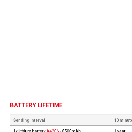
BATTERY LIFETIME
Sending interval
10 minut
1x lithium battery
A4206
- 8500mAh
1 year