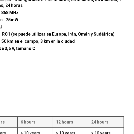
as, 24 horas
868 MHz
ón
25mW
U
RC1 (se puede utilizar en Europa, Irán, Omán y Sudáfrica)
50 km en el campo, 3 km en la ciudad
 de 3,6 V, tamaño C
m
g
urs
6 hours
12 hours
24 hours
ars
> 10 years
> 10 years
> 10 years