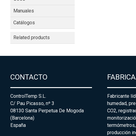
Manuales
Catálogos
Related products
CONTACTO
FABRIC
ControlTemp S.L.
Fabricante lí
C/ Pau Picasso, nº 3
humedad, pre
08130 Santa Perpetua De Mogoda
CO2, registr
(Barcelona)
monitorizació
España
termómetros,
producción in