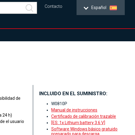
Contacto
Español
INCLUIDO EN EL SUMINISTRO:
sibilidad de
W0810P
Manual de instrucciones
a 24 h)
Certificado de calibración trazable
de el usuario
[ES: 1x Lithium battery 3.6 V]
.
Software Windows básico gratuido
preparado para descarga