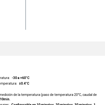
ratura
-30 a +60°C
temperatura
±0.4°C
medición de la temperatura (paso de temperatura 20°C, caudal de
10min.
nsajes
Configurable en 10 minutos, 20 minutos, 30 minutos, 1