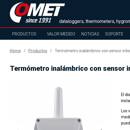
dataloggers, thermometers, hygrom
PRODUCTOS
VALOR MEDIDO
NOTICIAS
SOPORTE
Home
Productos
Termómetro inalámbrico con sensor inter
Termómetro inalámbrico con sensor in
El di
insta
Los 
medi
puede