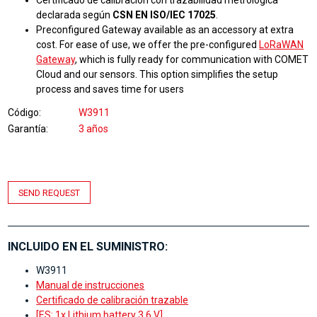
declarada según
CSN EN ISO/IEC 17025
.
Preconfigured Gateway available as an accessory at extra
cost. For ease of use, we offer the pre-configured
LoRaWAN
Gateway
, which is fully ready for communication with COMET
Cloud and our sensors. This option simplifies the setup
process and saves time for users
Código
W3911
Garantía
3 años
SEND REQUEST
INCLUIDO EN EL SUMINISTRO:
W3911
Manual de instrucciones
Certificado de calibración trazable
[ES: 1x Lithium battery 3.6 V]