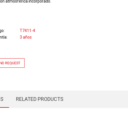
ión atmosférica incorporado.
go
T7411-4
ntía
3 años
ND REQUEST
ES
RELATED PRODUCTS