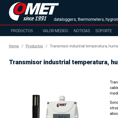
dataloggers, thermometers, hygrom
PRODUCTOS
VALOR MEDIDO
NOTICIAS
SOPORTE
Home
Productos
Transmisor industrial temperatura, humed
Transmisor industrial temperatura, h
Tran
cable
medi
Sond
otro
abso