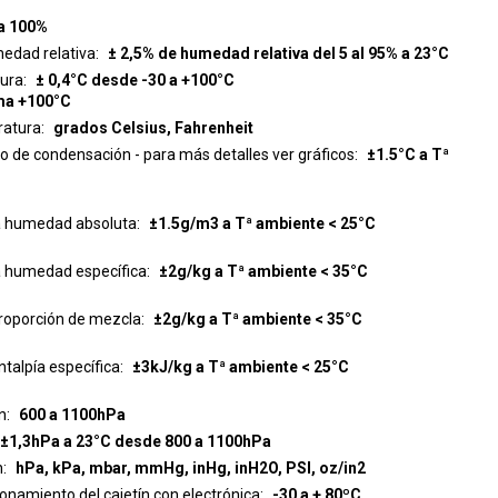
 a 100%
medad relativa
± 2,5% de humedad relativa del 5 al 95% a 23°C
tura
± 0,4°C desde -30 a +100°C
ima +100°C
ratura
grados Celsius, Fahrenheit
to de condensación - para más detalles ver gráficos
±1.5°C a Tª
 la humedad absoluta
±1.5g/m3 a Tª ambiente < 25°C
la humedad específica
±2g/kg a Tª ambiente < 35°C
proporción de mezcla
±2g/kg a Tª ambiente < 35°C
ntalpía específica
±3kJ/kg a Tª ambiente < 25°C
n
600 a 1100hPa
±1,3hPa a 23°C desde 800 a 1100hPa
n
hPa, kPa, mbar, mmHg, inHg, inH2O, PSI, oz/in2
namiento del cajetín con electrónica
-30 a + 80ºC