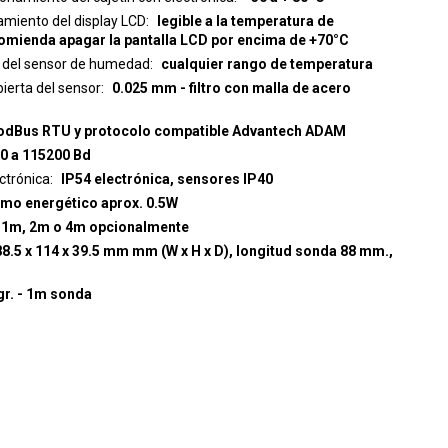
miento del display LCD
legible a la temperatura de
omienda apagar la pantalla LCD por encima de +70°C
 del sensor de humedad
cualquier rango de temperatura
bierta del sensor
0.025 mm - filtro con malla de acero
dBus RTU y protocolo compatible Advantech ADAM
0 a 115200 Bd
ectrónica
IP54 electrónica, sensores IP40
mo energético aprox. 0.5W
1m, 2m o 4m opcionalmente
 mm mm (W x H x D), longitud sonda 88 mm.,
aproximadamente 210 gr. - 1m sonda