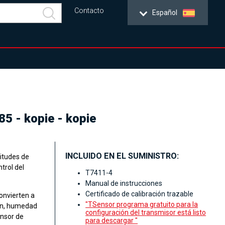
Contacto
Español
85 - kopie - kopie
INCLUIDO EN EL SUMINISTRO:
itudes de
trol del
T7411-4
Manual de instrucciones
Certificado de calibración trazable
onvierten a
"TSensor programa gratuito para la
ón, humedad
configuración del transmisor está listo
nsor de
para descargar "