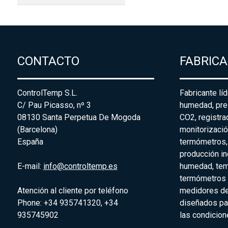
CONTACTO
FABRIC
ControlTemp S.L.
Fabricante lí
C/ Pau Picasso, nº 3
humedad, pre
08130 Santa Perpetua De Mogoda
CO2, registr
(Barcelona)
monitorizació
España
termómetros,
producción in
E-mail:
info@controltemp.es
humedad, tem
termómetros p
Atención al cliente por teléfono
medidores de
Phone: +34 935741320, +34
diseñados par
935745902
las condicion