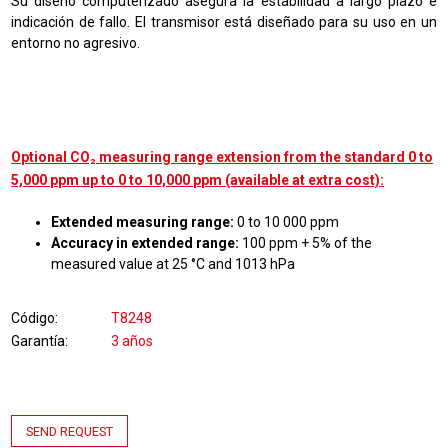
Su diseño computerizado asegura la estabilidad a largo plazo e
indicación de fallo. El transmisor está diseñado para su uso en un
entorno no agresivo.
Optional CO₂ measuring range extension from the standard 0 to
5,000 ppm up to 0 to 10,000 ppm (available at extra cost):
Extended measuring range:
0 to 10 000 ppm
Accuracy in extended range:
100 ppm + 5% of the
measured value at 25 °C and 1013 hPa
Código
T8248
Garantía
3 años
SEND REQUEST