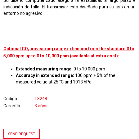
Su diseño computerizado asegura la estabilidad a largo plazo e
indicación de fallo. El transmisor está diseñado para su uso en un
entorno no agresivo.
Optional CO₂ measuring range extension from the standard 0 to
5,000 ppm up to 0 to 10,000 ppm (available at extra cost):
Extended measuring range:
0 to 10 000 ppm
Accuracy in extended range:
100 ppm + 5% of the
measured value at 25 °C and 1013 hPa
Código
T8248
Garantía
3 años
SEND REQUEST