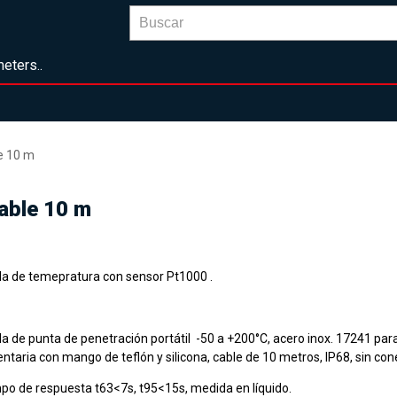
eters..
e 10 m
able 10 m
a de temepratura con sensor Pt1000 .
a de punta de penetración portátil -50 a +200°C, acero inox. 17241 para
ntaria con mango de teflón y silicona, cable de 10 metros, IP68, sin con
po de respuesta t63<7s, t95<15s, medida en líquido.