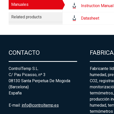
Manuales
Instruction Manual
Related products
Datasheet
CONTACTO
FABRIC
ControlTemp S.L.
Fabricante lí
C/ Pau Picasso, nº 3
humedad, pre
08130 Santa Perpetua De Mogoda
CO2, registr
(Barcelona)
monitorizació
España
termómetros,
producción in
E-mail:
info@controltemp.es
humedad, tem
termómetros p