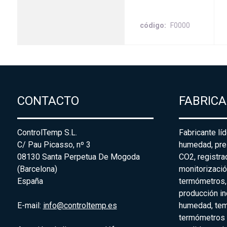
código
F0000
CONTACTO
FABRIC
ControlTemp S.L.
Fabricante lí
C/ Pau Picasso, nº 3
humedad, pre
08130 Santa Perpetua De Mogoda
CO2, registr
(Barcelona)
monitorizació
España
termómetros,
producción in
E-mail:
info@controltemp.es
humedad, tem
termómetros p