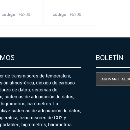
código
F5200
código
F5300
AMOS
BOLETÍN
der de transmisores de temperatura,
ABONARSE AL B
sión atmosférica, dióxido de carbono
adores de datos, sistemas de
n, sistemas de adquisición de datos,
 higrómetros, barómetros. La
cluye sistemas de adquisición de datos,
peratura, transmisores de CO2 y
ortátiles, higrómetros, barómetros,