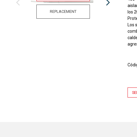
aisla
REPLACEMENT
los 2
Prot
Los 
comb
cald
agre
Códi
SE