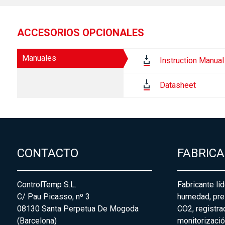
ACCESORIOS OPCIONALES
Manuales
Instruction Manual
Datasheet
CONTACTO
FABRIC
ControlTemp S.L.
Fabricante lí
C/ Pau Picasso, nº 3
humedad, pre
08130 Santa Perpetua De Mogoda
CO2, registr
(Barcelona)
monitorizació