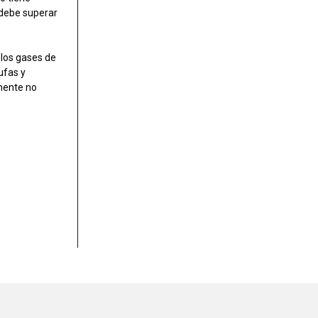
 debe superar
los gases de
ufas y
mente no