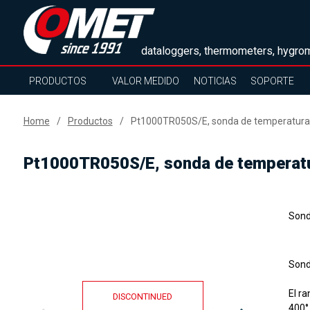
dataloggers, thermometers, hygrom
PRODUCTOS
VALOR MEDIDO
NOTICIAS
SOPORTE
Home
Productos
Pt1000TR050S/E, sonda de temperatura,
Pt1000TR050S/E, sonda de temperatu
Sond
Sond
El ra
DISCONTINUED
400
°