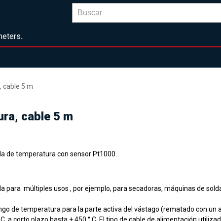
eters..
 cable 5 m
ra, cable 5 m
a de temperatura con sensor Pt1000.
a para múltiples usos , por ejemplo, para secadoras, máquinas de solda
ngo de temperatura para la parte activa del vástago (rematado con un anil
 C, a corto plazo hasta + 450 ° C. El tipo de cable de alimentación utiliza