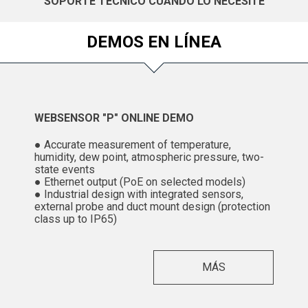
SOPORTE TÉCNICO CUANDO LO NECESITE
DEMOS EN LÍNEA
WEBSENSOR "P" ONLINE DEMO
● Accurate measurement of temperature,
humidity, dew point, atmospheric pressure, two-
state events
● Ethernet output (PoE on selected models)
● Industrial design with integrated sensors,
external probe and duct mount design (protection
class up to IP65)
MÁS